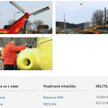
e se s námi
Používané vrtulníky
HELITEA
Toužimsk
ook
Robinson R44
IČO: 01
be
MD520N