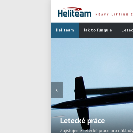
Heliteam
Jak to funguje
Letec
‹
Letecké práce
Zajišťujeme letecké práce pro náklady