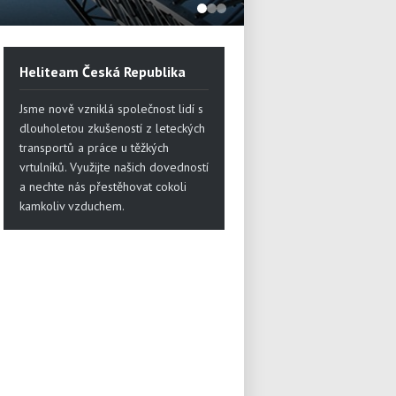
vazačské práce
Heliteam Česká Republika
Jsme nově vzniklá společnost lidí s
dlouholetou zkušeností z leteckých
transportů a práce u těžkých
vrtulníků. Využijte našich dovedností
a nechte nás přestěhovat cokoli
kamkoliv vzduchem.