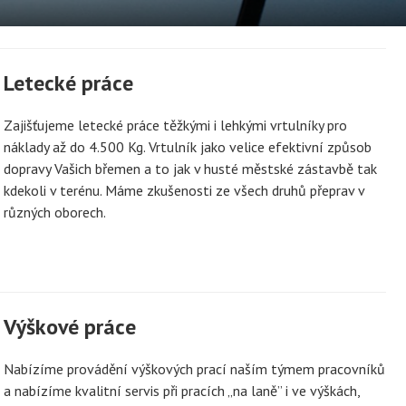
cké práce vrtulníkem, výškové a 
Letecké práce
Zajišťujeme letecké práce těžkými i lehkými vrtulníky pro
náklady až do 4.500 Kg. Vrtulník jako velice efektivní způsob
dopravy Vašich břemen a to jak v husté městské zástavbě tak
kdekoli v terénu. Máme zkušenosti ze všech druhů přeprav v
různých oborech.
Výškové práce
Nabízíme provádění výškových prací naším týmem pracovníků
a nabízíme kvalitní servis při pracích „na laně” i ve výškách,