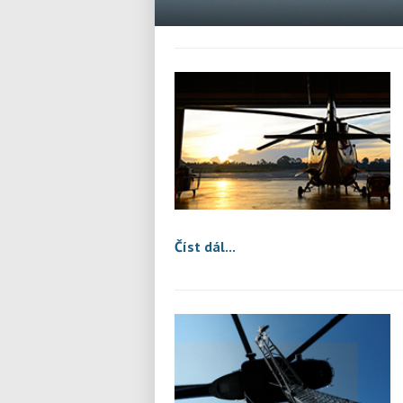
Heliteam CZ – lete
Číst dál...